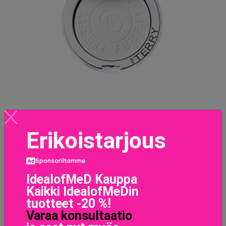
Erikoistarjous
Hyaluronic Pressed Hydra-Powder
42 EUR
Sponsoriltamme
IdealofMeD Kauppa
LISÄTIETOJA
Kaikki IdealofMeDin
tuotteet -20 %!
Varaa konsultaatio