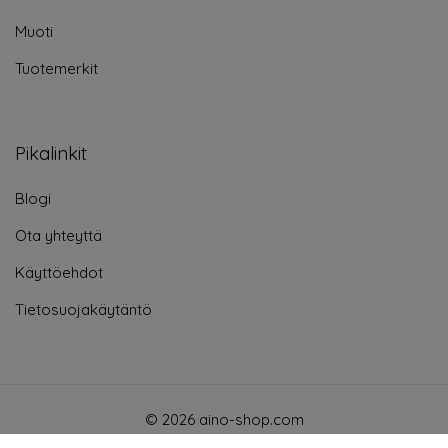
Muoti
Tuotemerkit
Pikalinkit
Blogi
Ota yhteyttä
Käyttöehdot
Tietosuojakäytäntö
© 2026 aino-shop.com