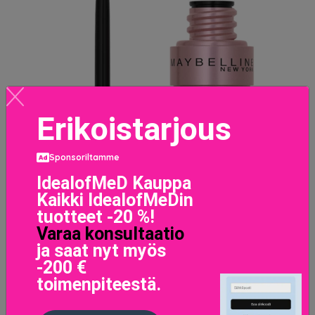
Erikoistarjous
Sponsoriltamme
IdealofMeD Kauppa
Kaikki IdealofMeDin
tuotteet -20 %!
Varaa konsultaatio
ja saat nyt myös
-200 €
toimenpiteestä.