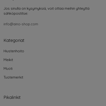
Jos sinulla on kysymyksiä, voit ottaa meihin yhteyttä
sähköpostitse:
info@aino-shop.com
Kategoriat
Hiustenhoito
Meikit
Muoti
Tuotemerkit
Pikalinkit