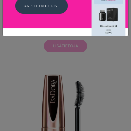
KATSO TARJOUS
Lash Sensational Mascara Black
8.9 EUR
15.9 EUR
LISÄTIETOJA