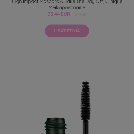
High Impact Mascara & Take The Day Off, Clinique
Meikinpoistoaine
33.44 EUR
41.81 EUR
LISÄTIETOJA