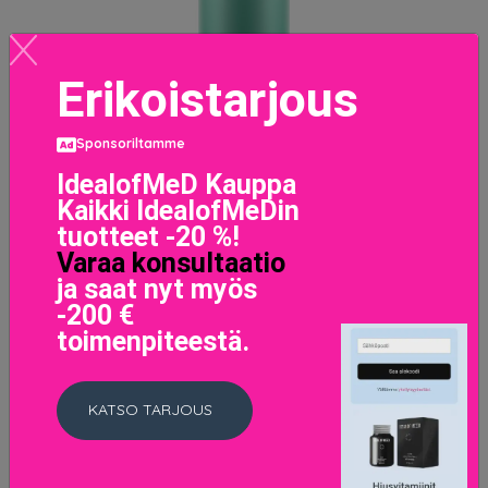
Erikoistarjous
Wella Styling Mousse Extra Strong, 200 ml Wella Styling
Sponsoriltamme
Muotoilutuotteet
2.5 EUR
IdealofMeD Kauppa
Kaikki IdealofMeDin
tuotteet -20 %!
LISÄTIETOJA
Varaa konsultaatio
ja saat nyt myös
-200 €
toimenpiteestä.
KATSO TARJOUS