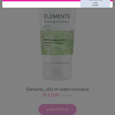
Elements, 200 ml Wella Hoitoaine
18.8 EUR
23.5 EUR
LISÄTIETOJA