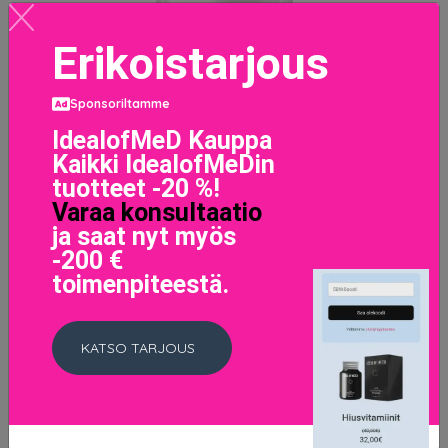
Erikoistarjous
Shiseido Treatment Softener, 150 ml Shiseido
Sponsoriltamme
Kasvovedet
50.8 EUR
63.5 EUR
IdealofMeD Kauppa
Kaikki IdealofMeDin
tuotteet -20 %!
LISÄTIETOJA
Varaa konsultaatio
ja saat nyt myös
-200 €
toimenpiteestä.
KATSO TARJOUS