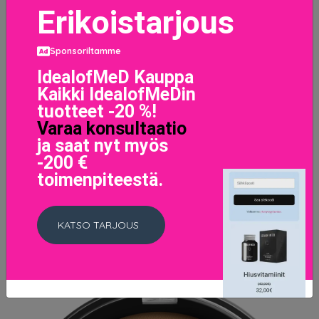
Erikoistarjous
Sponsoriltamme
IdealofMeD Kauppa
Kaikki IdealofMeDin
tuotteet -20 %!
Varaa konsultaatio
ja saat nyt myös
Original Liquid Mineral Foundation 10 Medium
-200 €
46 EUR
toimenpiteestä.
LISÄTIETOJA
KATSO TARJOUS