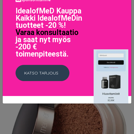
IdealofMeD Kauppa
LISÄTIETOJA
Kaikki IdealofMeDin
tuotteet -20 %!
Varaa konsultaatio
ja saat nyt myös
-200 €
toimenpiteestä.
KATSO TARJOUS