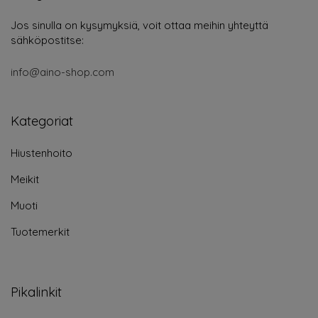
Jos sinulla on kysymyksiä, voit ottaa meihin yhteyttä
sähköpostitse:
info@aino-shop.com
Kategoriat
Hiustenhoito
Meikit
Muoti
Tuotemerkit
Pikalinkit