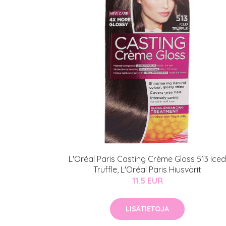
Erikoist
Sponsoriltamme
IdealofMeD K
Kaikki Idealof
Varaa konsulta
toimenpiteestä
KATSO TARJOUS
L'Oréal Paris Casting Crème Gloss 513 Iced
Truffle, L'Oréal Paris Hiusvärit
11.5 EUR
LISÄTIETOJA