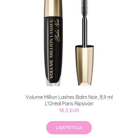
arjous
auppa
MeDin tuotteet -20 %!
atio
ja saat nyt myös -200 €
.
Volume Million Lashes Balm Noir, 8,9 ml
L'Oréal Paris Ripsiväri
18.5 EUR
LISÄTIETOJA