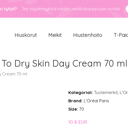
i tyhjä?
Tee täydennyksiä näiden verkkokauppojen avulla!
Hiuskorut
Meikit
Hiustenhoito
T-Pai
To Dry Skin Day Cream 70 ml
y Cream 70 ml
Kategoriat:
Tuotemerkit
,
L'Or
Brand:
L'Oréal Paris
Size:
70
10.8 EUR