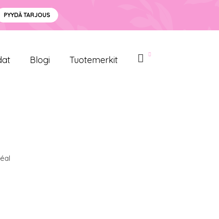
PYYDÄ TARJOUS
dat
Blogi
Tuotemerkit
éal