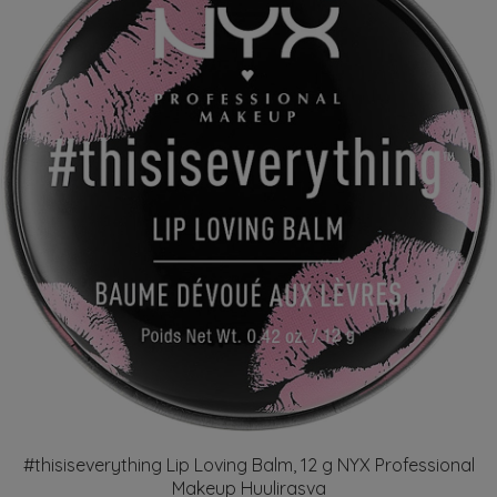
#thisiseverything Lip Loving Balm, 12 g NYX Professional
Makeup Huulirasva