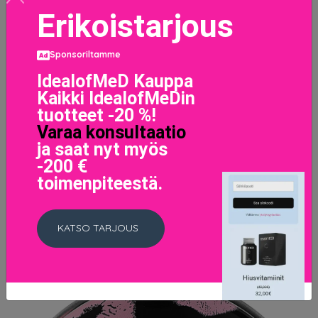
Erikoistarjous
Sponsoriltamme
IdealofMeD Kauppa
Kaikki IdealofMeDin
tuotteet -20 %!
Varaa konsultaatio
Tinted Brow Mascara, 6 ml NYX Professional Makeup
ja saat nyt myös
Kulmakarvat
-200 €
7.9 EUR
toimenpiteestä.
LISÄTIETOJA
KATSO TARJOUS