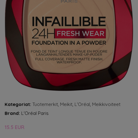
Kategoriat:
Tuotemerkit
,
Meikit
,
L'Oréal
,
Meikkivoiteet
Brand:
L'Oréal Paris
15.5 EUR