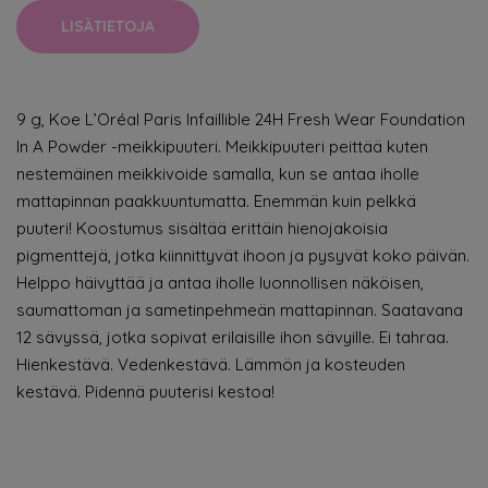
LISÄTIETOJA
9 g, Koe L’Oréal Paris Infaillible 24H Fresh Wear Foundation
In A Powder -meikkipuuteri. Meikkipuuteri peittää kuten
nestemäinen meikkivoide samalla, kun se antaa iholle
mattapinnan paakkuuntumatta. Enemmän kuin pelkkä
puuteri! Koostumus sisältää erittäin hienojakoisia
pigmenttejä, jotka kiinnittyvät ihoon ja pysyvät koko päivän.
Helppo häivyttää ja antaa iholle luonnollisen näköisen,
saumattoman ja sametinpehmeän mattapinnan. Saatavana
12 sävyssä, jotka sopivat erilaisille ihon sävyille. Ei tahraa.
Hienkestävä. Vedenkestävä. Lämmön ja kosteuden
kestävä. Pidennä puuterisi kestoa!