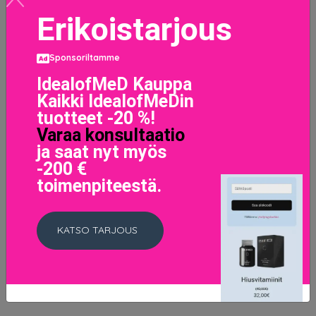
Erikoistarjous
Sponsoriltamme
IdealofMeD Kauppa
Kaikki IdealofMeDin
tuotteet -20 %!
Varaa konsultaatio
ja saat nyt myös
-200 €
Men Expert Deo 96 H Invincible Sport Dry Non-Stop Roll-
toimenpiteestä.
on, 50 ml L'Oréal Paris Deodorantit
6.5 EUR
KATSO TARJOUS
LISÄTIETOJA