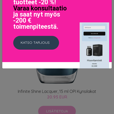
tuotteet -20 %!
Varaa konsultaatio
ja saat nyt myös
-200 €
toimenpiteestä.
KATSO TARJOUS
Infinite Shine Lacquer, 15 ml OPI Kynsilakat
20.95 EUR
LISÄTIETOJA