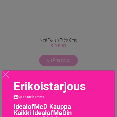
Nail Polish Très Chic
9.9 EUR
LISÄTIETOJA
Erikoistarjous
Sponsoriltamme
IdealofMeD Kauppa
Kaikki IdealofMeDin