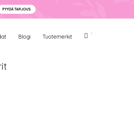
PYYDÄ TARJOUS
dat
Blogi
Tuotemerkit
it