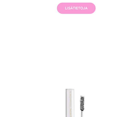
LISÄTIETOJA
Erikoist