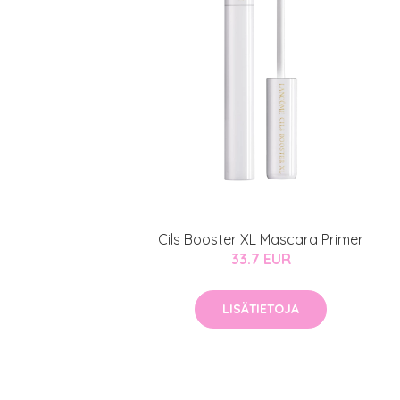
Sponsoriltamme
IdealofMeD K
Kaikki Idealof
Varaa konsulta
toimenpiteestä
KATSO TARJOUS
Cils Booster XL Mascara Primer
33.7 EUR
LISÄTIETOJA