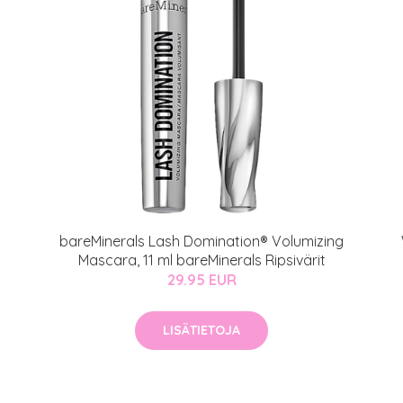
auppa
MeDin tuotteet -20 %!
atio
ja saat nyt myös -200 €
.
bareMinerals Lash Domination® Volumizing
Mascara, 11 ml bareMinerals Ripsivärit
29.95 EUR
LISÄTIETOJA