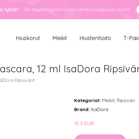
i tyhjä?
Tee täydennyksiä näiden verkkokauppojen avulla!
Hiuskorut
Meikit
Hiustenhoito
T-Pai
scara, 12 ml IsaDora Ripsivär
aDora Ripsivärit
Kategoriat:
Meikit
,
Ripsiväri
Brand:
IsaDora
13.5 EUR