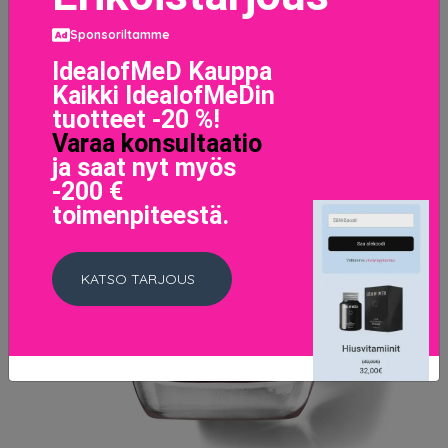
Sponsoriltamme
IdealofMeD Kauppa
Kaikki IdealofMeDin
tuotteet -20 %!
Varaa konsultaatio
ja saat nyt myös
-200 €
toimenpiteestä.
KATSO TARJOUS