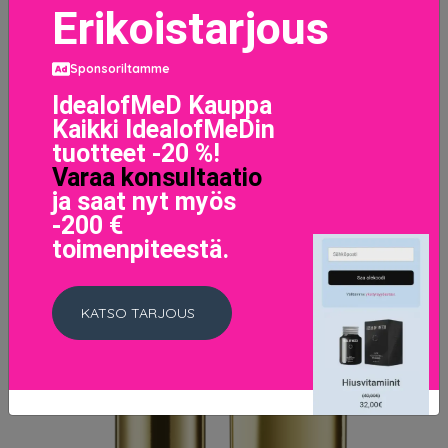
Erikoistarjous
Pure Color Envy Sculpting Lipstick Bois de Rose
Sponsoriltamme
39 EUR
IdealofMeD Kauppa
Kaikki IdealofMeDin
LISÄTIETOJA
tuotteet -20 %!
Varaa konsultaatio
ja saat nyt myös
-200 €
toimenpiteestä.
KATSO TARJOUS