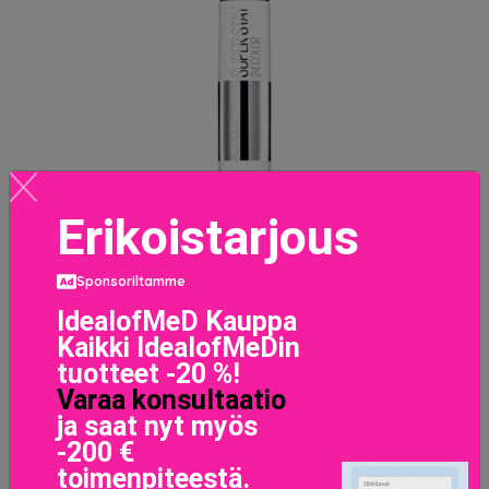
Erikoistarjous
Sponsoriltamme
IdealofMeD Kauppa
Kaikki IdealofMeDin
Huulipuna Superstay Maybelline(Väri 542-cherry pie 9
tuotteet -20 %!
ml)
Varaa konsultaatio
16.9 EUR
ja saat nyt myös
-200 €
toimenpiteestä.
LISÄTIETOJA