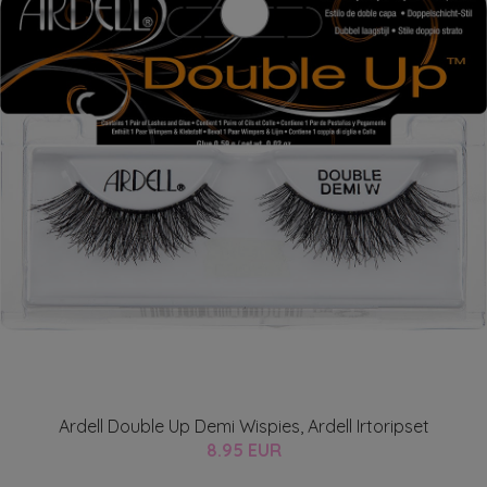
Ardell Double Up Demi Wispies, Ardell Irtoripset
8.95 EUR