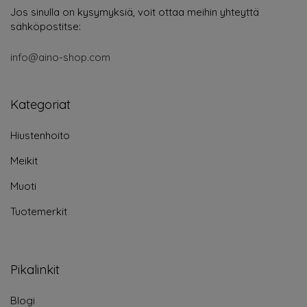
Jos sinulla on kysymyksiä, voit ottaa meihin yhteyttä
sähköpostitse:
info@aino-shop.com
Kategoriat
Hiustenhoito
Meikit
Muoti
Tuotemerkit
Pikalinkit
Blogi