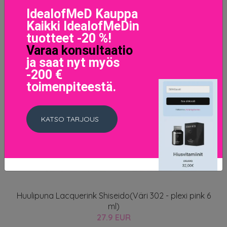
IdealofMeD Kauppa
Kaikki IdealofMeDin
tuotteet -20 %!
Varaa konsultaatio
ja saat nyt myös
-200 €
toimenpiteestä.
KATSO TARJOUS
Huulipuna Lacquerink Shiseido(Väri 302 - plexi pink 6
ml)
27.9 EUR