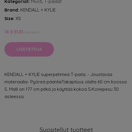
Kategoriat:
Muoti
,
T-paidat
Brand:
KENDALL + KYLIE
Size:
XS
14.9 EUR
24.9 EUR
LISÄTIETOJA
KENDALL + KYLIE superpehmeä T-paita. - Joustavaa
materiaalia- Pyöreä pääntieTakapituus olalta 60 cm koossa
S. Malli on 177 cm pitkä ja käyttää kokoa S.Konepesu 30
asteessa.
Suositellut tuotteet