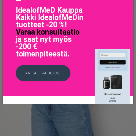
IdealofMeD Kauppa
Kaikki IdealofMeDin
tuotteet -20 %!
Varaa konsultaatio
ja saat nyt myös
-200 €
toimenpiteestä.
KATSO TARJOUS