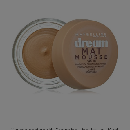
Mousse-pohjameikki Dream Matt Maybelline (18 ml)