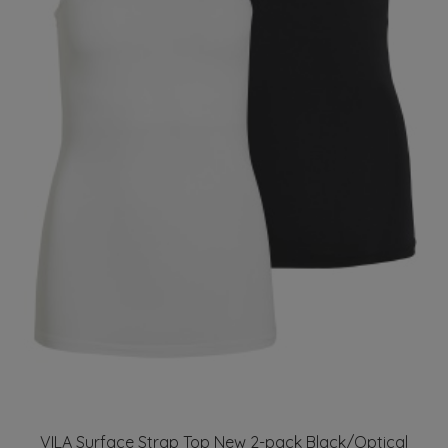
VILA Surface Strap Top New 2-pack Black/Optical