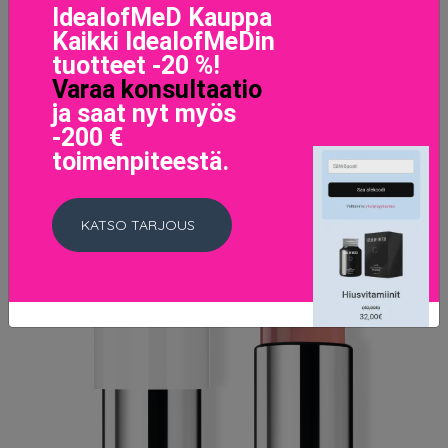
IdealofMeD Kauppa
LISÄTIETOJA
Kaikki IdealofMeDin
tuotteet -20 %!
Varaa konsultaatio
ja saat nyt myös
-200 €
toimenpiteestä.
KATSO TARJOUS