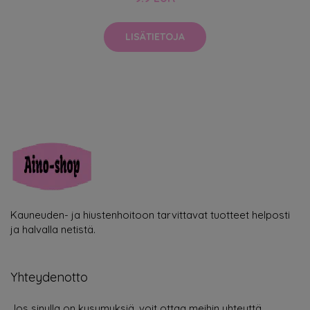
LISÄTIETOJA
Kauneuden- ja hiustenhoitoon tarvittavat tuotteet helposti
ja halvalla netistä.
Yhteydenotto
Jos sinulla on kysymyksiä, voit ottaa meihin yhteyttä