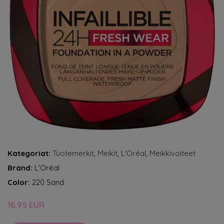
Kategoriat:
Tuotemerkit
,
Meikit
,
L'Oréal
,
Meikkivoiteet
Brand:
L'Oréal
Color:
220 Sand
16.95 EUR