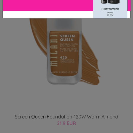
Screen Queen Foundation 420W Warm Almond
21.9 EUR