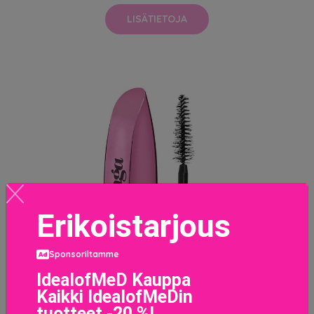
LISÄTIETOJA
Erikoistarjous
Sponsoriltamme
IdealofMeD Kauppa
Kaikki IdealofMeDin
tuotteet -20 %!