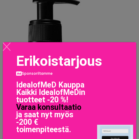
Erikoistarjous
Sponsoriltamme
IdealofMeD Kauppa
Kaikki IdealofMeDin
tuotteet -20 %!
Varaa konsultaatio
ja saat nyt myös
-200 €
toimenpiteestä.