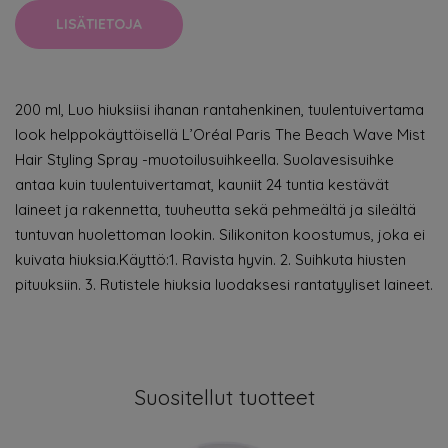
LISÄTIETOJA
200 ml, Luo hiuksiisi ihanan rantahenkinen, tuulentuivertama
look helppokäyttöisellä L’Oréal Paris The Beach Wave Mist
Hair Styling Spray -muotoilusuihkeella. Suolavesisuihke
antaa kuin tuulentuivertamat, kauniit 24 tuntia kestävät
laineet ja rakennetta, tuuheutta sekä pehmeältä ja sileältä
tuntuvan huolettoman lookin. Silikoniton koostumus, joka ei
kuivata hiuksia.Käyttö:1. Ravista hyvin. 2. Suihkuta hiusten
pituuksiin. 3. Rutistele hiuksia luodaksesi rantatyyliset laineet.
Suositellut tuotteet