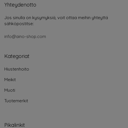
Yhteydenotto
Jos sinulla on kysymyksiä, voit ottaa meihin yhteyttä
sähköpostitse:
info@aino-shop.com
Kategoriat
Hiustenhoito
Meikit
Muoti
Tuotemerkit
Pikalinkit