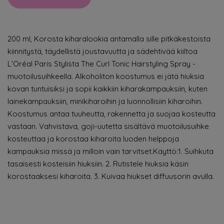
200 ml, Korosta kiharalookia antamalla sille pitkäkestoista
kiinnitystä, täydellistä joustavuutta ja sädehtivää kiiltoa
L’Oréal Paris Stylista The Curl Tonic Hairstyling Spray -
muotoilusuihkeella. Alkoholiton koostumus ei jätä hiuksia
kovan tuntuisiksi ja sopii kaikkiin kiharakampauksiin, kuten
lainekampauksiin, minikiharoihin ja luonnollisiin kiharoihin.
Koostumus antaa tuuheutta, rakennetta ja suojaa kosteutta
vastaan. Vahvistava, goji-uutetta sisältävä muotoilusuihke
kosteuttaa ja korostaa kiharoita luoden helppoja
kampauksia missä ja milloin vain tarvitset.Käyttö:1. Suihkuta
tasaisesti kosteisiin hiuksiin. 2. Rutistele hiuksia käsin
korostaaksesi kiharoita. 3. Kuivaa hiukset diffuusorin avulla.