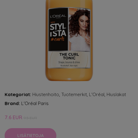
Kategoriat:
Hiustenhoito
,
Tuotemerkit
,
L'Oréal
,
Hiuslakat
Brand:
L'Oréal Paris
7.6 EUR
9.5 EUR
LISÄTIETOJA