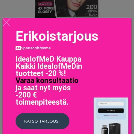
Erikoistarjous
Sponsoriltamme
IdealofMeD Kauppa
Kaikki IdealofMeDin
tuotteet -20 %!
Varaa konsultaatio
ja saat nyt myös
-200 €
toimenpiteestä.
L'Oréal Paris Casting Crème Gloss 200 Ebony Black,
L'Oréal Paris Hiusvärit
11.5 EUR
KATSO TARJOUS