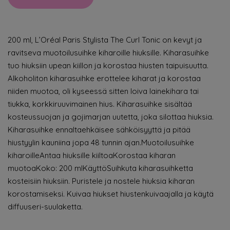
200 ml, L’Oréal Paris Stylista The Curl Tonic on kevyt ja
ravitseva muotoilusuihke kiharoille hiuksille. Kiharasuihke
tuo hiuksiin upean kiillon ja korostaa hiusten taipuisuutta.
Alkoholiton kiharasuihke erottelee kiharat ja korostaa
niiden muotoa, oli kyseessä sitten loiva lainekihara tai
tiukka, korkkiruuvimainen hius. Kiharasuihke sisältää
kosteussuojan ja gojimarjan uutetta, joka silottaa hiuksia.
Kiharasuihke ennaltaehkäisee sähköisyyttä ja pitää
hiustyylin kauniina jopa 48 tunnin ajan.Muotoilusuihke
kiharoilleAntaa hiuksille kiiltoaKorostaa kiharan
muotoaKoko: 200 mlKäyttöSuihkuta kiharasuihketta
kosteisiin hiuksiin. Puristele ja nostele hiuksia kiharan
korostamiseksi. Kuivaa hiukset hiustenkuivaajalla ja käytä
diffuuseri-suulaketta.