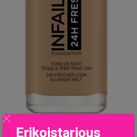
Erikoistarjous