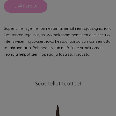
LISÄTIETOJA
Super Liner Eyeliner on nestemäinen silmienrajauskynä, jolla
luot tarkan rajauslinjan. Voimakaspigmenttinen eyeliner luo
intensiivisen rajauksen, joka kestää läpi päivän karisematta
ja tahraamatta. Pehmeä sivellin myötäilee silmäluomen
reunoja helpottaen nopeaa ja tasaista rajausta.
Suositellut tuotteet