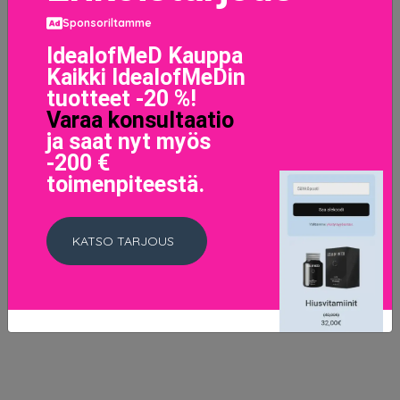
Sponsoriltamme
IdealofMeD Kauppa
Kaikki IdealofMeDin
tuotteet -20 %!
Varaa konsultaatio
ja saat nyt myös
-200 €
toimenpiteestä.
Infaillible 24H Stay Fresh Foundation 260 Golden Sun
19.9 EUR
KATSO TARJOUS
LISÄTIETOJA