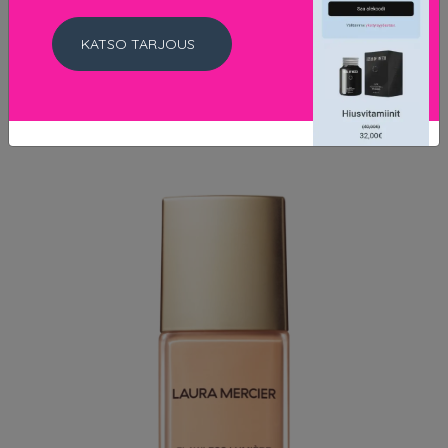
55 EUR
KATSO TARJOUS
LISÄTIETOJA