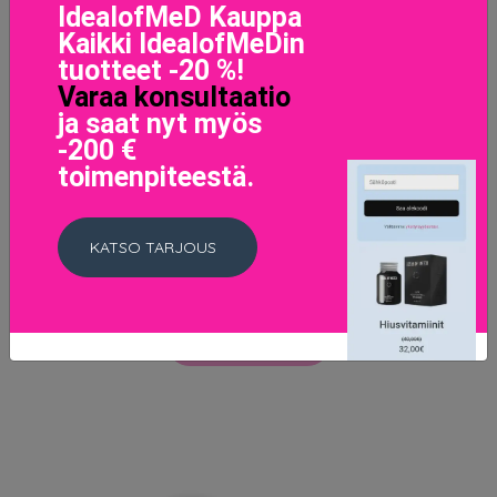
IdealofMeD Kauppa
Kaikki IdealofMeDin
tuotteet -20 %!
Varaa konsultaatio
ja saat nyt myös
-200 €
toimenpiteestä.
KATSO TARJOUS
Color Statement Lipstick Uptown Mauve
11.5 EUR
LISÄTIETOJA