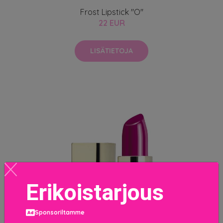
Frost Lipstick "O"
22 EUR
LISÄTIETOJA
Erikoistarjous
Sponsoriltamme