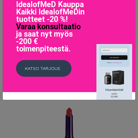
IdealofMeD Kauppa
Kaikki IdealofMeDin
tuotteet -20 %!
Varaa konsultaatio
ja saat nyt myös
Rouge Pur Couture 10 Beige Tribute
-200 €
37.9 EUR
toimenpiteestä.
LISÄTIETOJA
KATSO TARJOUS