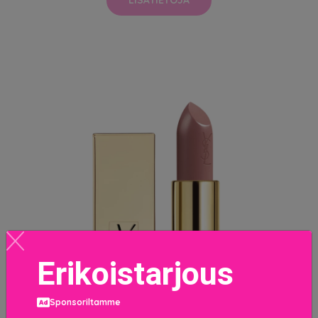
Erikoistarjous
Sponsoriltamme