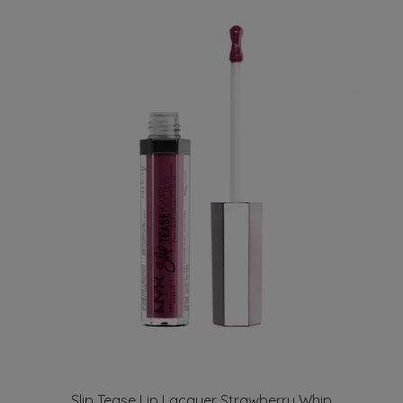
Slip Tease Lip Lacquer Strawberry Whip