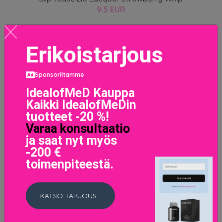
9.5 EUR
LISÄTIETOJA
Erikoistarjous
Sponsoriltamme
IdealofMeD Kauppa
Kaikki IdealofMeDin
tuotteet -20 %!
Varaa konsultaatio
ja saat nyt myös
-200 €
toimenpiteestä.
KATSO TARJOUS