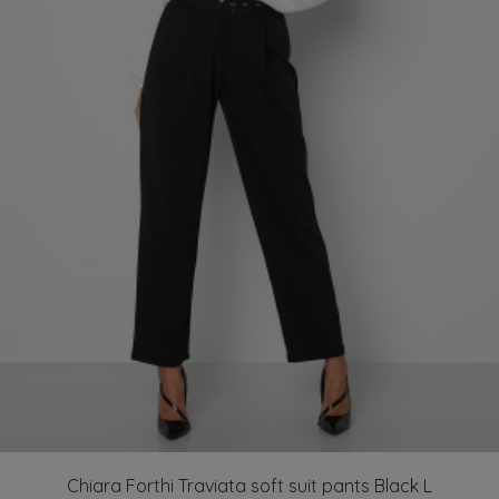
Chiara Forthi Traviata soft suit pants Black L