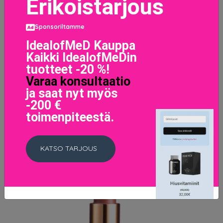
Erikoistarjous
Sponsoriltamme
Diorific Haute Couture Lipstick 008 Mitzah
IdealofMeD Kauppa
50 EUR
Kaikki IdealofMeDin
tuotteet -20 %!
Varaa konsultaatio
LISÄTIETOJA
ja saat nyt myös
-200 €
toimenpiteestä.
KATSO TARJOUS