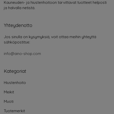
Kauneuden- ja hiustenhoitoon tarvittavat tuotteet helposti
ja halvalla netistä.
Yhteydenotto
Jos sinulla on kysymyksiä, voit ottaa meihin yhteyttä
sähköpostitse:
info@aino-shop.com
Kategoriat
Hiustenhoito
Meikit
Muoti
Tuotemerkit