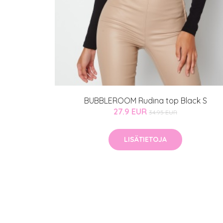
BUBBLEROOM Rudina top Black S
27.9 EUR
34.95 EUR
LISÄTIETOJA