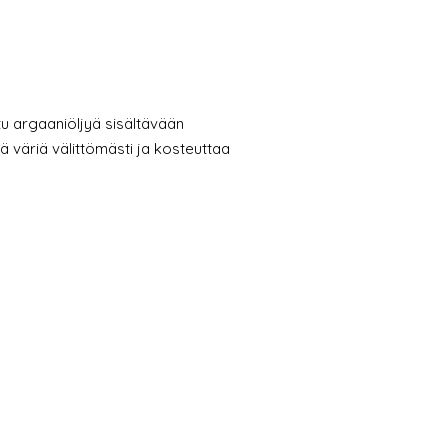
u argaaniöljyä sisältävään
väriä välittömästi ja kosteuttaa