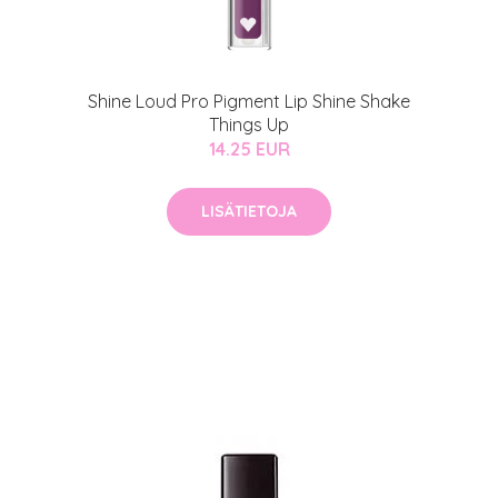
arjous
auppa
Shine Loud Pro Pigment Lip Shine Shake
Things Up
MeDin tuotteet -20 %!
14.25 EUR
atio
ja saat nyt myös -200 €
.
LISÄTIETOJA