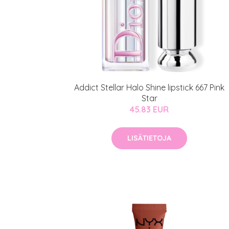
Erikoist
Sponsoriltamme
IdealofMeD K
Kaikki Idealof
Varaa konsulta
Addict Stellar Halo Shine lipstick 667 Pink
toimenpiteestä
Star
45.83 EUR
KATSO TARJOUS
LISÄTIETOJA