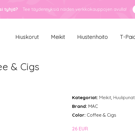
i tyhjä?
Tee täydennyksiä näiden verkkokauppojen avulla!
Hiuskorut
Meikit
Hiustenhoito
T-Pai
ee & Cigs
Kategoriat:
Meikit
,
Huulipunat
Brand:
MAC
Color:
Coffee & Cigs
26 EUR