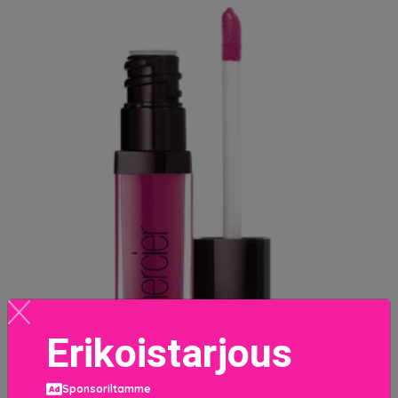
Erikoistarjous
Sponsoriltamme