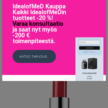
IdealofMeD Kauppa
Kaikki IdealofMeDin
tuotteet -20 %!
Varaa konsultaatio
Lip Glacé Orchid
30 EUR
ja saat nyt myös
-200 €
toimenpiteestä.
LISÄTIETOJA
KATSO TARJOUS