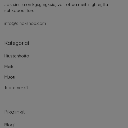
Jos sinulla on kysymyksiä, voit ottaa meihin yhteyttä
sähköpostitse:
info@aino-shop.com
Kategoriat
Hiustenhoito
Meikit
Muoti
Tuotemerkit
Pikalinkit
Blogi