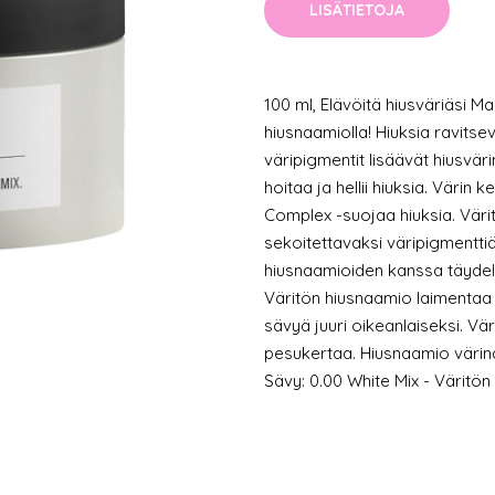
LISÄTIETOJA
100 ml, Elävöitä hiusväriäsi Ma
hiusnaamiolla! Hiuksia ravits
väripigmentit lisäävät hiusvär
hoitaa ja hellii hiuksia. Väri
Complex -suojaa hiuksia. Väri
sekoitettavaksi väripigmenttiä
hiusnaamioiden kanssa täydell
Väritön hiusnaamio laimentaa
sävyä juuri oikeanlaiseksi. Vä
pesukertaa. Hiusnaamio väri
Sävy: 0.00 White Mix - Värit