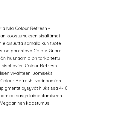
ria Nila Colour Refresh -
evan koostumuksen sisältämät
in eloisuutta samalla kun tuote
n kestoa parantava Colour Guard
tön hiusnaamio on tarkoitettu
 sisältävien Colour Refresh -
isen vivahteen luomiseksi.
 Colour Refresh -värinaamion
ripigmentit pysyvät hiuksissa 4-10
naamion sävyn laimentamiseen
ön Vegaaninen koostumus