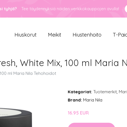
i tyhjä?
Tee täydennyksiä näiden verkkokauppojen avulla!
Hiuskorut
Meikit
Hiustenhoito
T-Pai
resh, White Mix, 100 ml Maria 
 100 ml Maria Nila Tehohoidot
Kategoriat:
Tuotemerkit
,
Mari
Brand:
Maria Nila
16.95 EUR