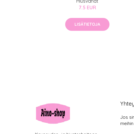
Hiusvahat
7.5 EUR
LISÄTIETOJA
Yhte
Jos si
meihin