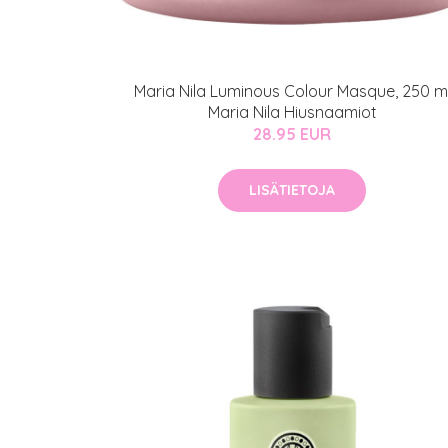
IdealofMeD K
Kaikki Idealof
Varaa konsulta
Maria Nila Luminous Colour Masque, 250 m
toimenpiteestä
Maria Nila Hiusnaamiot
28.95 EUR
KATSO TARJOUS
LISÄTIETOJA