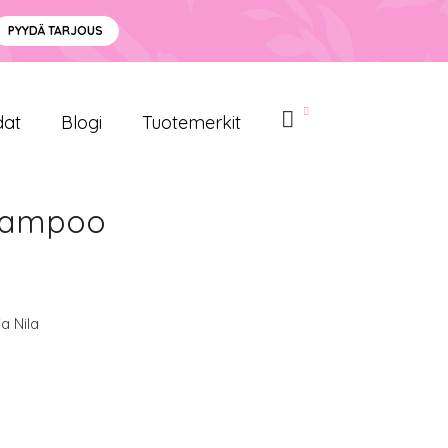
PYYDÄ TARJOUS
dat
Blogi
Tuotemerkit
shampoo
a Nila