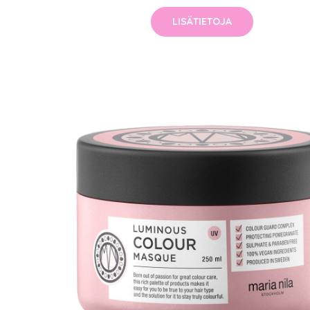
LISÄTIETOJA
Erikoist
Sponsoriltamme