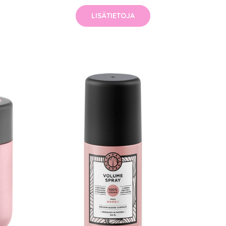
LISÄTIETOJA
arjous