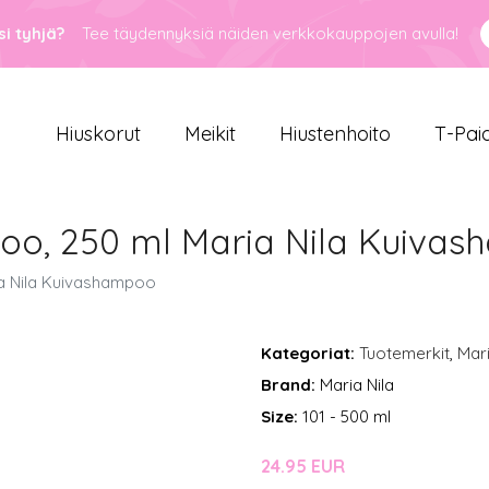
i tyhjä?
Tee täydennyksiä näiden verkkokauppojen avulla!
Hiuskorut
Meikit
Hiustenhoito
T-Pai
oo, 250 ml Maria Nila Kuiva
ia Nila Kuivashampoo
Kategoriat:
Tuotemerkit
,
Mari
Brand:
Maria Nila
Size:
101 - 500 ml
24.95 EUR