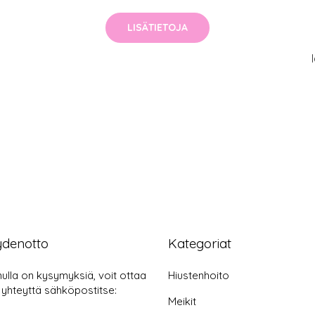
LISÄTIETOJA
ydenotto
Kategoriat
nulla on kysymyksiä, voit ottaa
Hiustenhoito
 yhteyttä sähköpostitse:
Meikit