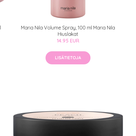
auppa
MeDin tuotteet -20 %!
atio
ja saat nyt myös -200 €
l
Maria Nila Volume Spray, 100 ml Maria Nila
.
Hiuslakat
14.95 EUR
LISÄTIETOJA