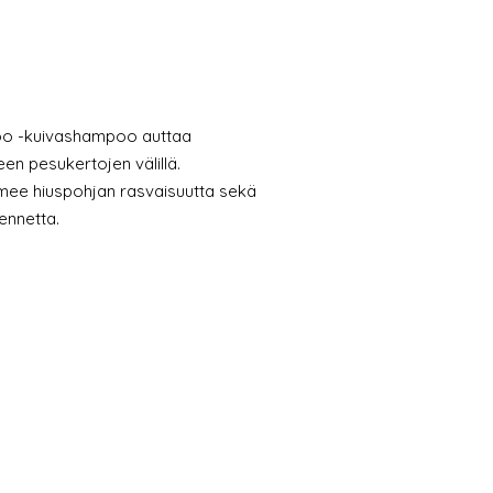
poo -kuivashampoo auttaa
en pesukertojen välillä.
mee hiuspohjan rasvaisuutta sekä
kennetta.