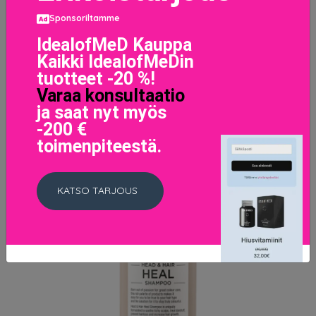
Maria Nila Bouquet Hand Soap, 300 ml Maria Nila
Sponsoriltamme
Saippuat
18.95 EUR
IdealofMeD Kauppa
Kaikki IdealofMeDin
tuotteet -20 %!
LISÄTIETOJA
Varaa konsultaatio
ja saat nyt myös
-200 €
toimenpiteestä.
KATSO TARJOUS