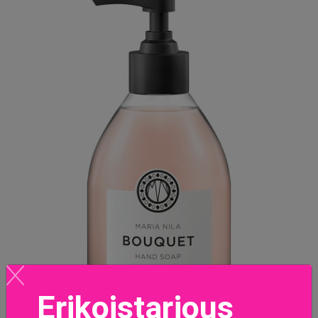
Erikoistarjous