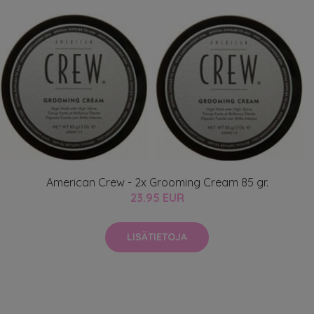
American Crew - 2x Grooming Cream 85 gr.
23.95 EUR
LISÄTIETOJA