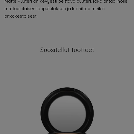
Matte Puuteri on kevyesti peittävä puuteri, joka antaa iholle
mattapintaisen lopputuloksen ja kiinnittää meikin
pitkäkestoisesti.
Suositellut tuotteet