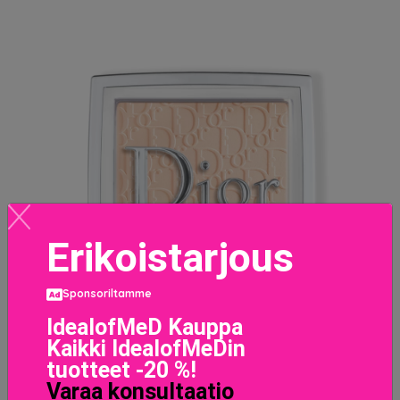
Erikoistarjous
Sponsoriltamme
IdealofMeD Kauppa
Backstage Face & Body Powder-No-Powder 0 Neutral
Kaikki IdealofMeDin
42.5 EUR
tuotteet -20 %!
Varaa konsultaatio
LISÄTIETOJA