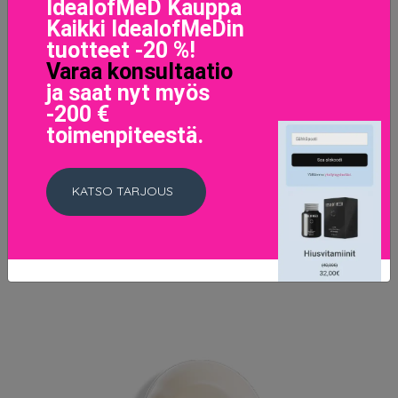
IdealofMeD Kauppa
Kaikki IdealofMeDin
tuotteet -20 %!
Varaa konsultaatio
ja saat nyt myös
-200 €
toimenpiteestä.
La Laque Couture Nail Polish 01 Rouge Pop Art
29.5 EUR
KATSO TARJOUS
LISÄTIETOJA