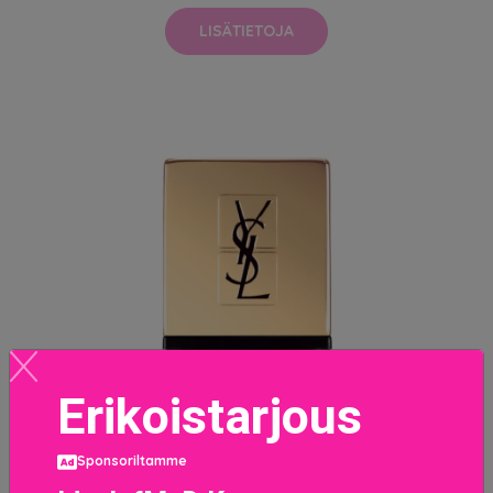
LISÄTIETOJA
Erikoistarjous
Sponsoriltamme