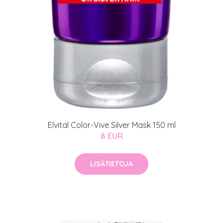
arjous
Elvital Color-Vive Silver Mask 150 ml
8 EUR
LISÄTIETOJA
auppa
MeDin tuotteet -20 %!
atio
ja saat nyt myös -200 €
.