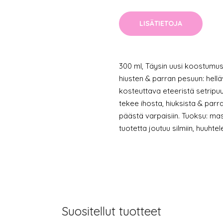
LISÄTIETOJA
300 ml, Täysin uusi koostumus
hiusten & parran pesuun: hellä
kosteuttava eteeristä setripu
tekee ihosta, hiuksista & par
päästä varpaisiin. Tuoksu: mas
tuotetta joutuu silmiin, huuhtel
Suositellut tuotteet