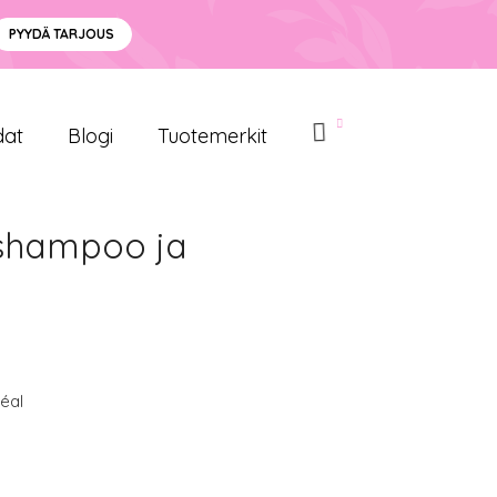
PYYDÄ TARJOUS
dat
Blogi
Tuotemerkit
ashampoo ja
éal