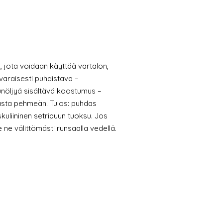
, jota voidaan käyttää vartalon,
varaisesti puhdistava –
unöljyä sisältävä koostumus –
rasta pehmeän. Tulos: puhdas
kuliininen setripuun tuoksu. Jos
e ne välittömästi runsaalla vedellä.