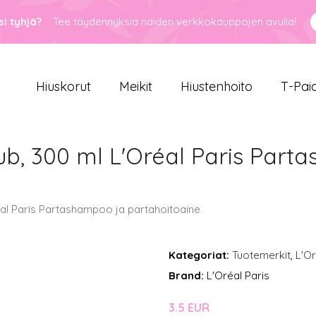
i tyhjä?
Tee täydennyksiä näiden verkkokauppojen avulla!
Hiuskorut
Meikit
Hiustenhoito
T-Pai
ub, 300 ml L'Oréal Paris Part
éal Paris Partashampoo ja partahoitoaine
Kategoriat:
Tuotemerkit
,
L'Or
Brand:
L'Oréal Paris
3.5 EUR