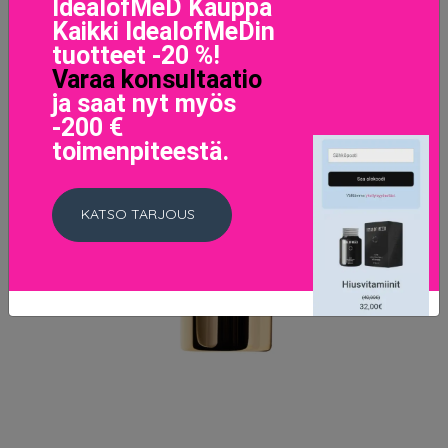
IdealofMeD Kauppa
Kaikki IdealofMeDin
tuotteet -20 %!
Varaa konsultaatio
ja saat nyt myös
-200 €
toimenpiteestä.
KATSO TARJOUS