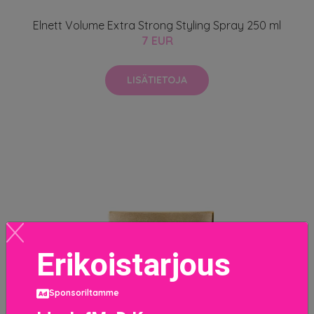
Elnett Volume Extra Strong Styling Spray 250 ml
7 EUR
LISÄTIETOJA
Erikoistarjous
Sponsoriltamme