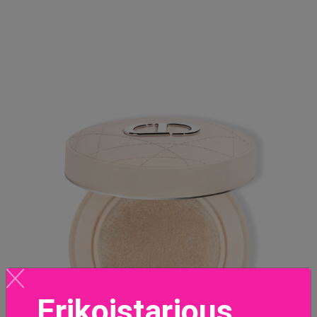
Erikoistarjous