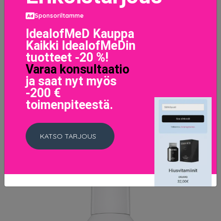
Sponsoriltamme
Forever Cushion Powder 010
IdealofMeD Kauppa
62 EUR
Kaikki IdealofMeDin
tuotteet -20 %!
LISÄTIETOJA
Varaa konsultaatio
ja saat nyt myös
-200 €
toimenpiteestä.
KATSO TARJOUS