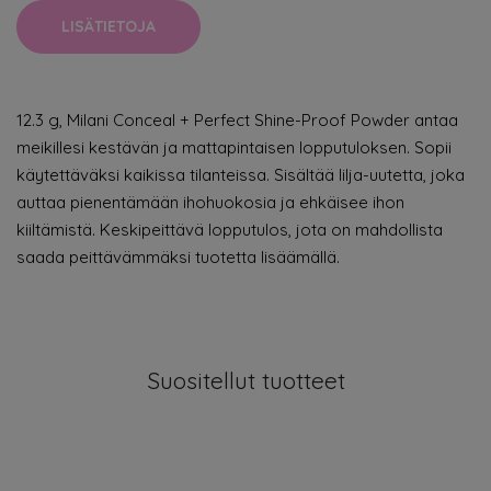
LISÄTIETOJA
12.3 g, Milani Conceal + Perfect Shine-Proof Powder antaa
meikillesi kestävän ja mattapintaisen lopputuloksen. Sopii
käytettäväksi kaikissa tilanteissa. Sisältää lilja-uutetta, joka
auttaa pienentämään ihohuokosia ja ehkäisee ihon
kiiltämistä. Keskipeittävä lopputulos, jota on mahdollista
saada peittävämmäksi tuotetta lisäämällä.
Suositellut tuotteet