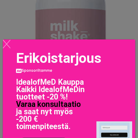
Erikoistarjous
Sponsoriltamme
IdealofMeD Kauppa
Kaikki IdealofMeDin
tuotteet -20 %!
Varaa konsultaatio
ja saat nyt myös
-200 €
toimenpiteestä.