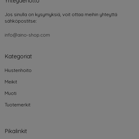
Yhteydenotto
Jos sinulla on kysymyksiä, voit ottaa meihin yhteyttä
sähköpostitse:
info@aino-shop.com
Kategoriat
Hiustenhoito
Meikit
Muoti
Tuotemerkit
Pikalinkit