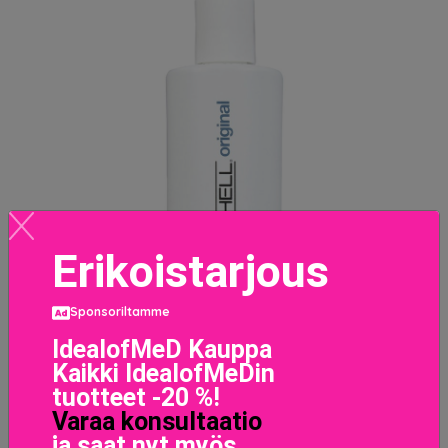
Erikoistarjous
Sponsoriltamme
IdealofMeD Kauppa
Kaikki IdealofMeDin
tuotteet -20 %!
Varaa konsultaatio
ja saat nyt myös