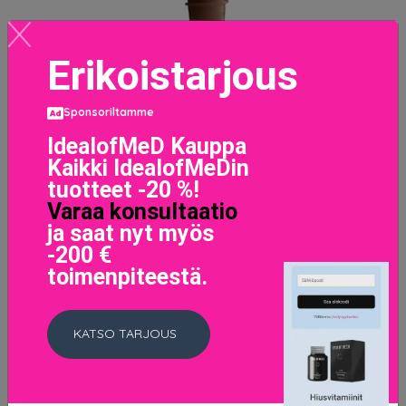
Erikoistarjous
Born To Glow Naturally Radiant Foundation Deep
Sponsoriltamme
Walnut
IdealofMeD Kauppa
13.9 EUR
Kaikki IdealofMeDin
tuotteet -20 %!
LISÄTIETOJA
Varaa konsultaatio
ja saat nyt myös
-200 €
toimenpiteestä.
KATSO TARJOUS