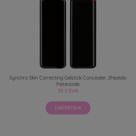
Synchro Skin Correcting Gelstick Concealer, Shiseido
Peitevoide
38.5 EUR
LISÄTIETOJA