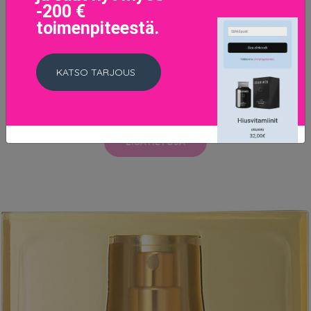
-200 €
toimenpiteestä.
KATSO TARJOUS
Huulipuna Modernmatte Powder Shiseido(Väri 525-
sound check 4 gr)
29.9 EUR
LISÄTIETOJA