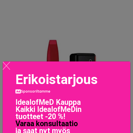
Erikoistarjous
Sponsoriltamme
IdealofMeD Kauppa
Kaikki IdealofMeDin
tuotteet -20 %!
Varaa konsultaatio
ja saat nyt myös