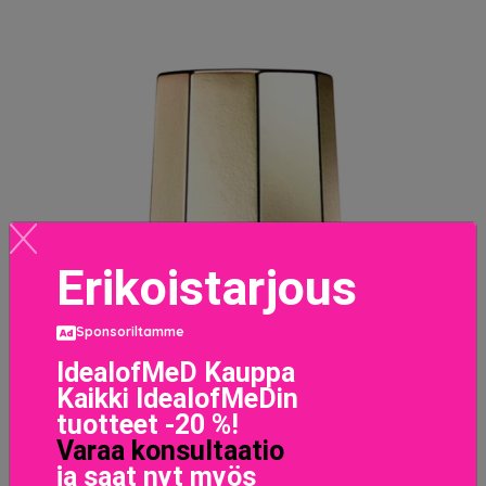
Erikoistarjous
Sponsoriltamme
IdealofMeD Kauppa
Kaikki IdealofMeDin
tuotteet -20 %!
Varaa konsultaatio
ja saat nyt myös