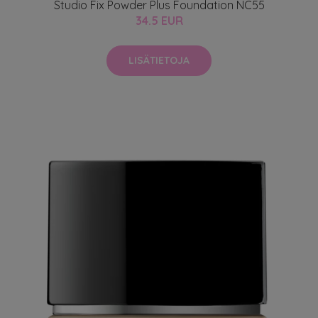
Studio Fix Powder Plus Foundation NC55
34.5 EUR
LISÄTIETOJA