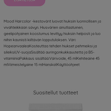
LISÄTIETOJA
Mood Haircolor -kestovärit luovat hiuksiin luonnollisen ja
vivahteikkaan sävyn. Hiusvärien ainutlaatuinen,
geelipohjainen koostumus levittyy hiuksiin helposti ja luo
niihin kauniisti kiiltävän lopputuloksen. Väri:
HopeanvaaleaKosteuttaa tehden hiukset pehmeiksi ja
sileiksiUV-suojaSisältää auringonkukkauutetta ja B5-
vitamiiniaPakkaus sisältää:Värivoide, 45 mlKehiteaine 45
mlViimeistelyaine 15 mlHanskatKäyttöohjeet
Suositellut tuotteet