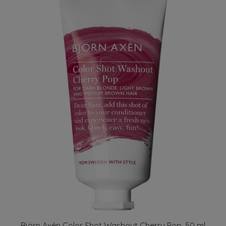
Björn Axén Color Shot Washout Cherry Pop, 50 ml