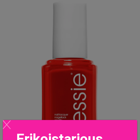
Erikoistarjous