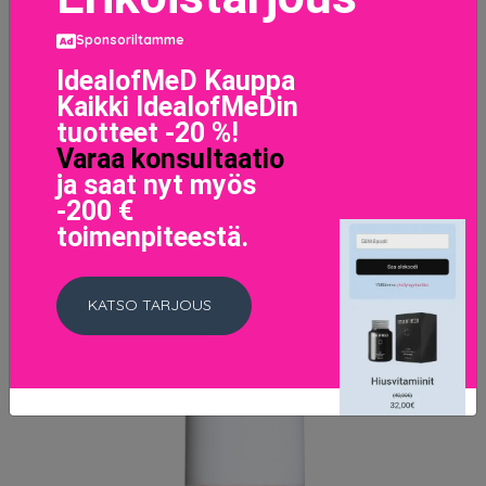
Nail Polish 59 Aperitif
Sponsoriltamme
10.9 EUR
13.9 EUR
IdealofMeD Kauppa
Kaikki IdealofMeDin
LISÄTIETOJA
tuotteet -20 %!
Varaa konsultaatio
ja saat nyt myös
-200 €
toimenpiteestä.
KATSO TARJOUS