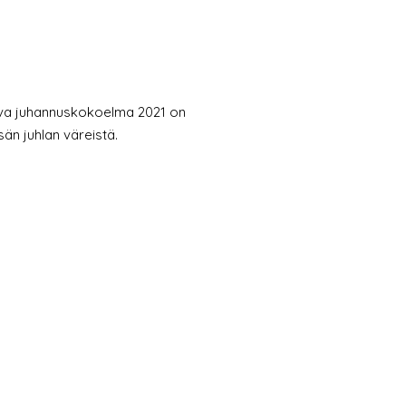
eva juhannuskokoelma 2021 on
än juhlan väreistä.