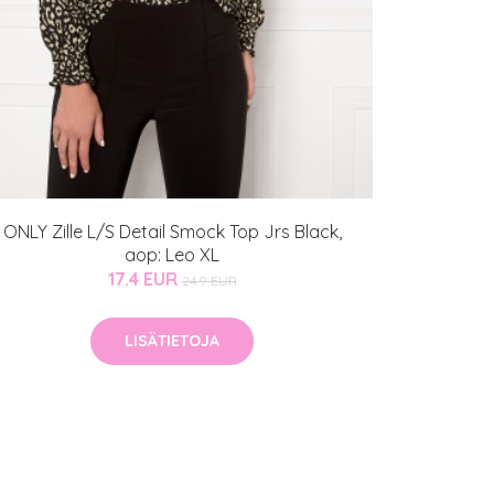
ONLY Zille L/S Detail Smock Top Jrs Black,
aop: Leo XL
17.4 EUR
24.9 EUR
LISÄTIETOJA