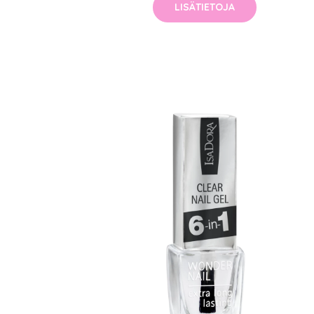
LISÄTIETOJA
Erikoist