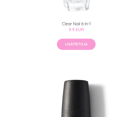
Sponsoriltamme
IdealofMeD K
Kaikki Idealof
Clear Nail 6-In-1
Varaa konsulta
9.9 EUR
toimenpiteestä
LISÄTIETOJA
KATSO TARJOUS