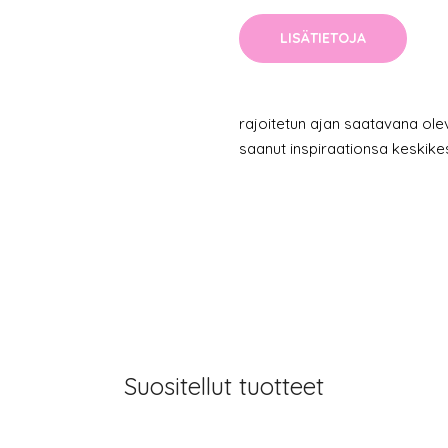
LISÄTIETOJA
rajoitetun ajan saatavana ol
saanut inspiraationsa keskikes
Suositellut tuotteet