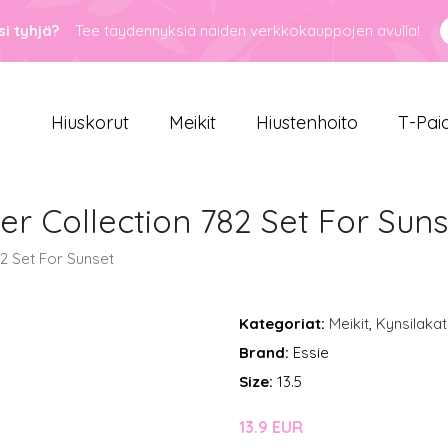
i tyhjä?
Tee täydennyksiä näiden verkkokauppojen avulla!
Hiuskorut
Meikit
Hiustenhoito
T-Pai
er Collection 782 Set For Suns
82 Set For Sunset
Kategoriat:
Meikit
,
Kynsilakat
Brand:
Essie
Size:
13.5
13.9 EUR