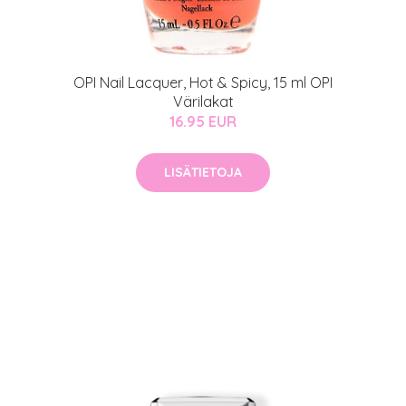
auppa
MeDin tuotteet -20 %!
OPI Nail Lacquer, Hot & Spicy, 15 ml OPI
Värilakat
atio
ja saat nyt myös -200 €
16.95 EUR
.
LISÄTIETOJA