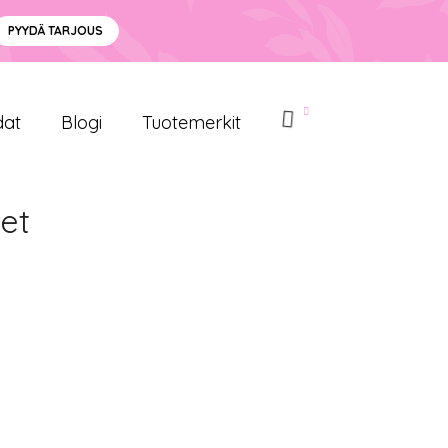
PYYDÄ TARJOUS
dat
Blogi
Tuotemerkit
et