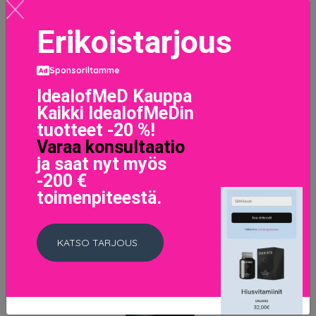
Erikoistarjous
Sponsoriltamme
IdealofMeD Kauppa
Kaikki IdealofMeDin
tuotteet -20 %!
Varaa konsultaatio
Nestemäinen meikin pohjustusaine Lasting Finish
ja saat nyt myös
Rimmel London(Väri 300 - sand 30 ml)
-200 €
11.9 EUR
toimenpiteestä.
LISÄTIETOJA
KATSO TARJOUS