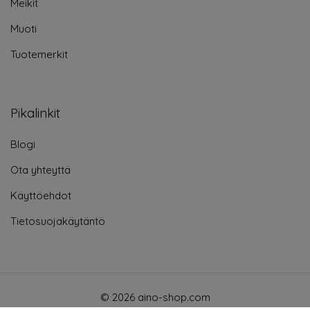
Meikit
Muoti
Tuotemerkit
Pikalinkit
Blogi
Ota yhteyttä
Käyttöehdot
Tietosuojakäytäntö
© 2026 aino-shop.com