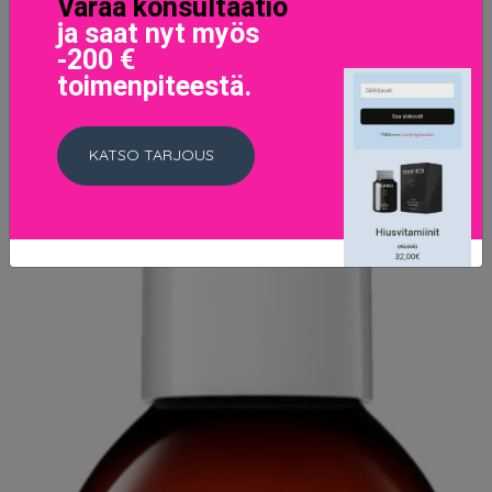
Varaa konsultaatio
ja saat nyt myös
-200 €
toimenpiteestä.
KATSO TARJOUS