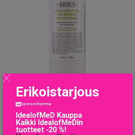
Erikoistarjous
Olive Fruit Oil Nourishing Conditioner 500 ml
Sponsoriltamme
31.1 EUR
IdealofMeD Kauppa
Kaikki IdealofMeDin
LISÄTIETOJA
tuotteet -20 %!