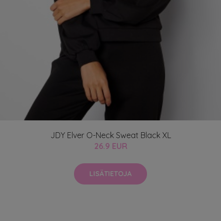
JDY Elver O-Neck Sweat Black XL
26.9 EUR
LISÄTIETOJA