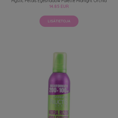
Mystic Petals Eyeshadow Palette Midnight Orchid
14.85 EUR
LISÄTIETOJA