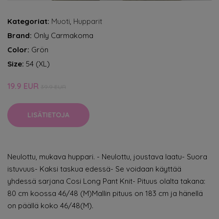
Kategoriat:
Muoti
,
Hupparit
Brand:
Only Carmakoma
Color:
Grön
Size:
54 (XL)
19.9 EUR
39.9 EUR
LISÄTIETOJA
Neulottu, mukava huppari. - Neulottu, joustava laatu- Suora
istuvuus- Kaksi taskua edessä- Se voidaan käyttää
yhdessä sarjana Cosi Long Pant Knit- Pituus olalta takana:
80 cm koossa 46/48 (M)Mallin pituus on 183 cm ja hänellä
on päällä koko 46/48(M).