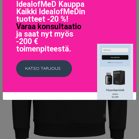
IdealofMeD Kauppa
Kaikki IdealofMeDin
tuotteet -20 %!
Varaa konsultaatio
ja saat nyt myös
-200 €
toimenpiteestä.
KATSO TARJOUS