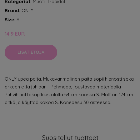
Kategoriat:
Muoti
,
T-paidat
Brand:
ONLY
Size:
S
14.9 EUR
LISÄTIETOJA
ONLY upea paita. Mukavanmallinen paita sopii hienosti sekä
arkeen että juhlaan.- Pehmeää, joustavaa materiaalia-
PuhvihihatTakapituus olalta 54 cm koossa S. Malli on 174 cm
pitkä ja käyttää kokoa S. Konepesu 30 asteessa.
Suositellut tuotteet