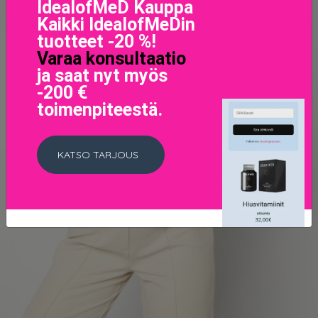
IdealofMeD Kauppa
Kaikki IdealofMeDin
tuotteet -20 %!
Varaa konsultaatio
ja saat nyt myös
-200 €
toimenpiteestä.
KATSO TARJOUS