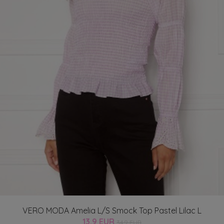
VERO MODA Amelia L/S Smock Top Pastel Lilac L
13.9 EUR
34.9 EUR