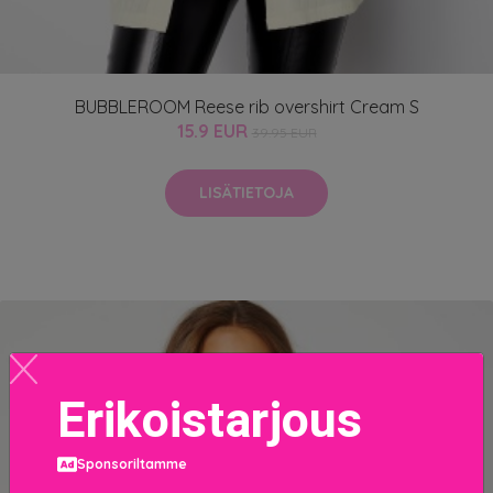
BUBBLEROOM Reese rib overshirt Cream S
15.9 EUR
39.95 EUR
LISÄTIETOJA
Erikoistarjous
Sponsoriltamme